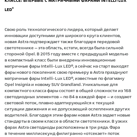
КЛАССЕ: ВПЕРВЫЕ С МАТРИЧНЫМИ ФАРАМИ INTELLI-LUX
®
LED
Свою роль технологического лидера, который делает
инновации доступными для широкого круга клиентов,
новая Astra подтверждает также благодаря передовой
светотехнике — эта область, кстати, всегда была сильной
стороной Opel. В 2015 году вместе с предыдущей моделью
в компактный класс были внедрены инновационные
матричные фары Intelli-Lux LED®, а сейчас на старт выходят
фары нового поколения: свою премьеру в Astra празднуют
матричные фары Intelli-Lux LED®, известные по флагману
Opel Insignia и новому SUV Grandland. Уникальные для
компактного класса фары состоят в общей сложности из 168
светодиодных элементов — по 84 в каждой фаре — и создают
световой поток, плавно адаптирующийся к текущей
ситуации движения и не допускающий ослепления других
водителей. Благодаря этим фарам новая Astra задает новые
стандарты в своем классе в области светотехники. В узких
фарах Astra светодиоды расположены в три ряда. Фара
в течение миллисекунд филигранно «отсекает» поток