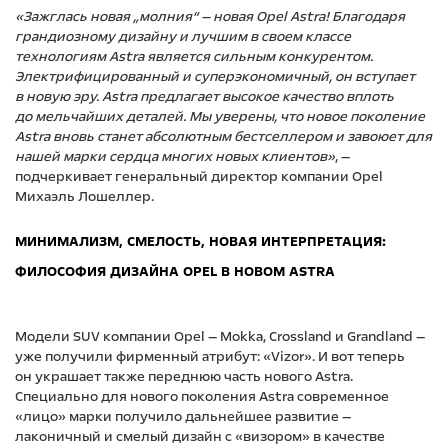
«Зажглась новая „молния“ — новая Opel Astra! Благодаря
грандиозному дизайну и лучшим в своем классе
технологиям Astra является сильным конкурентом.
Электрифицированный и суперэкономичный, он вступает
в новую эру. Astra предлагает высокое качество вплоть
до мельчайших деталей. Мы уверены, что новое поколение
Astra вновь станет абсолютным бестселлером и завоюет для
нашей марки сердца многих новых клиентов»
, —
подчеркивает генеральный директор компании Opel
Михаэль Лошеллер.
МИНИМАЛИЗМ, СМЕЛОСТЬ, НОВАЯ ИНТЕРПРЕТАЦИЯ:
ФИЛОСОФИЯ ДИЗАЙНА OPEL В НОВОМ ASTRA
Модели SUV компании Opel — Mokka, Crossland и Grandland —
уже получили фирменный атрибут: «Vizor». И вот теперь
он украшает также переднюю часть нового Astra.
Специально для нового поколения Astra современное
«лицо» марки получило дальнейшее развитие —
лаконичный и смелый дизайн с «визором» в качестве