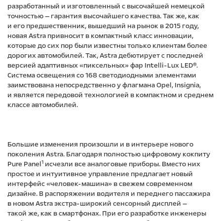
разработанный и изготовленный с высочайшей немецкой
точностью — гарантия высочайшего качества. Так же, как
и его предшественник, вышедший на рынок в 2015 году,
новая Astra привносит в компактный класс инновации,
которые до сих пор были известны только клиентам более
дорогих автомобилей. Так, Astra дебютирует с последней
версией адаптивных «пиксельных» фар Intelli-Lux LED®.
Система освещения со 168 светодиодными элементами
заимствована непосредственно у флагмана Opel, Insignia,
и является передовой технологией в компактном и среднем
классе автомобилей.
Большие изменения произошли и в интерьере нового
поколения Astra. Благодаря полностью цифровому кокпиту
1
Pure Panel
исчезли все аналоговые приборы. Вместо них
простое и интуитивное управление предлагает новый
интерфейс «человек-машина» в свежем современном
дизайне. В распоряжении водителя и переднего пассажира
в новом Astra экстра-широкий сенсорный дисплей —
такой же, как в смартфонах. При его разработке инженеры