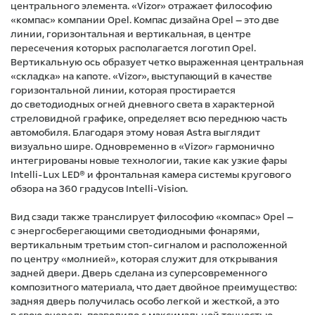
центрального элемента. «Vizor» отражает философию
«компас» компании Opel. Компас дизайна Opel — это две
линии, горизонтальная и вертикальная, в центре
пересечения которых располагается логотип Opel.
Вертикальную ось образует четко выраженная центральная
«складка» на капоте. «Vizor», выступающий в качестве
горизонтальной линии, которая простирается
до светодиодных огней дневного света в характерной
стреловидной графике, определяет всю переднюю часть
автомобиля. Благодаря этому новая Astra выглядит
визуально шире. Одновременно в «Vizor» гармонично
интегрированы новые технологии, такие как узкие фары
Intelli-Lux LED® и фронтальная камера системы кругового
обзора на 360 градусов Intelli-Vision.
Вид сзади также транслирует философию «компас» Opel —
с энергосберегающими светодиодными фонарями,
вертикальным третьим стоп-сигналом и расположенной
по центру «молнией», которая служит для открывания
задней двери. Дверь сделана из суперсовременного
композитного материала, что дает двойное преимущество:
задняя дверь получилась особо легкой и жесткой, а это