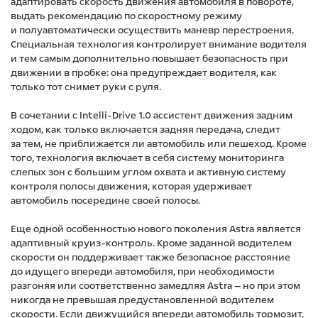
адаптировать скорость движения автомобиля в повороте,
выдать рекомендацию по скоростному режиму
и полуавтоматически осуществить маневр перестроения.
Специальная технология контролирует внимание водителя
и тем самым дополнительно повышает безопасность при
движении в пробке: она предупреждает водителя, как
только тот снимет руки с руля.
В сочетании с Intelli-Drive 1.0 ассистент движения задним
ходом, как только включается задняя передача, следит
за тем, не приближается ли автомобиль или пешеход. Кроме
того, технология включает в себя систему мониторинга
слепых зон с большим углом охвата и активную систему
контроля полосы движения, которая удерживает
автомобиль посередине своей полосы.
Еще одной особенностью нового поколения Astra является
адаптивный круиз-контроль. Кроме заданной водителем
скорости он поддерживает также безопасное расстояние
до идущего впереди автомобиля, при необходимости
разгоняя или соответственно замедляя Astra — но при этом
никогда не превышая предустановленной водителем
скорости. Если движущийся впереди автомобиль тормозит,