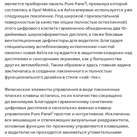
1
является приборная панель Pure Pane
l, премьера которой
состоялась в Opel Mokka, а в Astra впервые используется уже
следующее поколение. Под широкой горизонтальной
поверхностью (в качестве опции полностью остекленной)
этого цифрового кокпита гармонично объединены два 10-
дюймовых широкоформатных дисплея, а также боковые
вентиляционные дефлекторы для водителя. Благодаря
специальному антибликовому исполнению «чистой
панели» новая Astra не нуждается в защитном козырьке над
дисплеями и сенсорными экранами, как у большинства
других автомобилей. Таким образом и здесь главная задача
заключалась в создании лаконичного и полностью
функционального дизайна в стиле «хай-тек».
Физические элементы управления в виде лаконичных
плоских клавиш остались, но их количество сокращено
до минимума. Благодаря гармоничному сочетанию
цифровых дисплеев и нескольких важных клавиш
1
управление Pure Panel
простое и интуитивное. Исключены
все мешающие и отвлекающие визуальные раздражители,
основные функции по-прежнему управляются клавишами,
и водителю не приходится заниматься утомительными