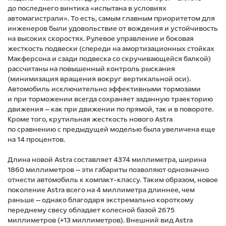
до последнего винтика «испытана в условиях
автомагистрали». То есть, самым главным приоритетом для
инженеров были удовольствие от вождения и устойчивость
на высоких скоростях. Рулевое управление и боковая
жесткость подвески (спереди на амортизационных стойках
Макферсона и сзади подвеска со скручивающейся балкой)
рассчитаны на повышенный контроль рыскания
(минимизация вращения вокруг вертикальной оси).
Автомобиль исключительно эффективными тормозами
и при торможении всегда сохраняет заданную траекторию
движения — как при движении по прямой, так и в повороте.
Кроме того, крутильная жесткость нового Astra
по сравнению с предыдущей моделью была увеличена еще
на 14 процентов.
Длина новой Astra составляет 4374 миллиметра, ширина
1860 миллиметров — эти габариты позволяют однозначно
отнести автомобиль к компакт-классу. Таким образом, новое
поколение Astra всего на 4 миллиметра длиннее, чем
раньше — однако благодаря экстремально короткому
переднему свесу обладает колесной базой 2675
миллиметров (+13 миллиметров). Внешний вид Astra