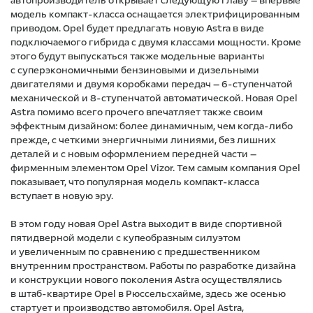
автопроизводитель открывает следующую главу — впервые
модель компакт-класса оснащается электрифицированным
приводом. Opel будет предлагать новую Astra в виде
подключаемого гибрида с двумя классами мощности. Кроме
этого будут выпускаться также модельные варианты
с суперэкономичными бензиновыми и дизельными
двигателями и двумя коробками передач — 6-ступенчатой
механической и 8-ступенчатой автоматической. Новая Opel
Astra помимо всего прочего впечатляет также своим
эффектным дизайном: более динамичным, чем когда-либо
прежде, с четкими энергичными линиями, без лишних
деталей и с новым оформлением передней части —
фирменным элементом Opel Vizor. Тем самым компания Opel
показывает, что популярная модель компакт-класса
вступает в новую эру.
В этом году новая Opel Astra выходит в виде спортивной
пятидверной модели с купеобразным силуэтом
и увеличенным по сравнению с предшественником
внутренним пространством. Работы по разработке дизайна
и конструкции нового поколения Astra осуществлялись
в штаб-квартире Opel в Рюссельсхайме, здесь же осенью
стартует и производство автомобиля. Opel Astra,